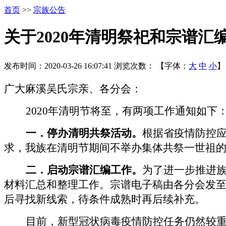
首页
>>
宗族公告
关于2020年清明祭祀和宗谱汇
发布时间：2020-03-26 16:07:41
浏览次数：
【字体：
大
中
小
】
广大麻溪吴氏宗亲、各分会：
2020
年清明节将至，有两项工作通知如下
一．停办清明共祭活动。
根据省疫情防控
求，我族在清明节期间不举办集体共祭一世祖
二．启动宗谱汇编工作。
为了进一步推进
材料汇总和整理工作。宗谱电子稿由各分会发
后寻找新线索，待条件成熟时再后续补充。
目前，新型冠状病毒疫情防控任务仍然较