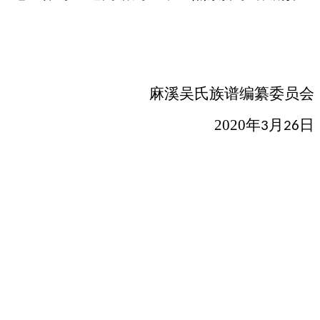
麻溪吴氏
族谱编纂委员会
2020
年
月
日
3
26