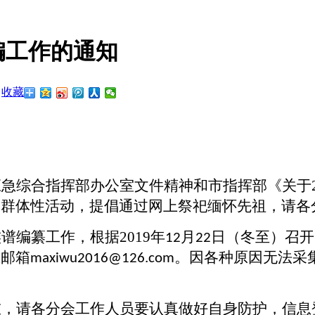
编工作的通知
收藏
：
应急综合指挥部办公室文件精神和市指挥部《关于
的群体性活动，提倡通过网上祭祀缅怀先祖，请各
族谱编纂工作，根据
2019
年
月
日（冬至）召开
12
22
至邮箱
。因各种原因无法采
maxiwu2016@126.com
重，请各分会工作人员要认真做好自身防护，信息